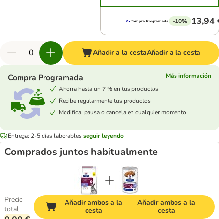
13,94 
-10%
Añadir a la cesta
Añadir a la cesta
Más información
Compra Programada
Ahorra hasta un 7 % en tus productos
Recibe regularmente tus productos
Modifica, pausa o cancela en cualquier momento
Entrega: 2-5 días laborables
seguir leyendo
Comprados juntos habitualmente
Precio
Añadir ambos a la
Añadir ambos a la
total
cesta
cesta