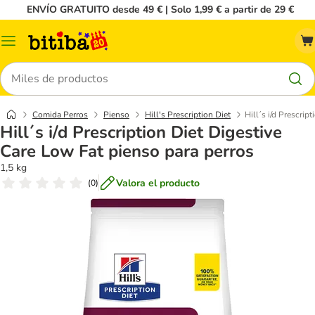
ENVÍO GRATUITO desde 49 € | Solo 1,99 € a partir de 29 €
Menú
Buscar
Comida Perros
Pienso
Hill's Prescription Diet
Hill´s i/d Prescrip
Hill´s i/d Prescription Diet Digestive
Care Low Fat pienso para perros
1,5 kg
Valora el producto
(
0
)