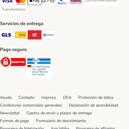
Contra-reembolso
Contra-reembolso Paym
Visa Payment Method
Mastercard Payment Method
Apple Pay Payment Method
Google Pay Payment Method
PayPal Payment Method
Klarna Payment Method
Transferencia
Transferencia Payment Method
Servicios de entrega
GLS Shipping Method
InPost Shipping Method
CTTExpress Shipping Method
paack Shipping Method
Pago seguro
Security
Security
Ayuda
Contacto
Impreso
DSA
Protección de datos
Condiciones comerciales generales
Declaración de accesibilidad
Newsletter
Gastos de envío y plazos de entrega
Formas de pago
Formulario de desistimiento
Programa de fidelización
App bitiba
Programa de afiliados