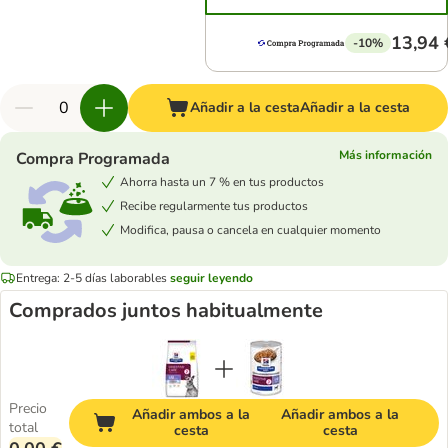
13,94 
-10%
Añadir a la cesta
Añadir a la cesta
Más información
Compra Programada
Ahorra hasta un 7 % en tus productos
Recibe regularmente tus productos
Modifica, pausa o cancela en cualquier momento
Entrega: 2-5 días laborables
seguir leyendo
Comprados juntos habitualmente
Precio
Añadir ambos a la
Añadir ambos a la
total
cesta
cesta