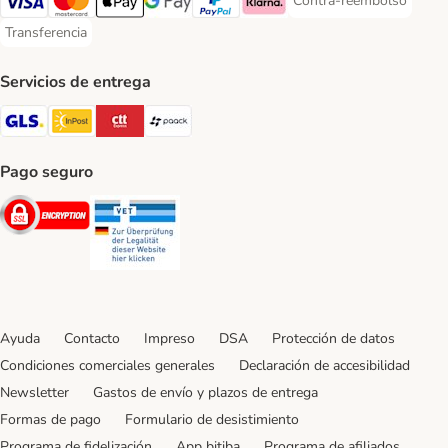
Contra-reembolso
Contra-reembolso Paym
Visa Payment Method
Mastercard Payment Method
Apple Pay Payment Method
Google Pay Payment Method
PayPal Payment Method
Klarna Payment Method
Transferencia
Transferencia Payment Method
Servicios de entrega
GLS Shipping Method
InPost Shipping Method
CTTExpress Shipping Method
paack Shipping Method
Pago seguro
Security
Security
Ayuda
Contacto
Impreso
DSA
Protección de datos
Condiciones comerciales generales
Declaración de accesibilidad
Newsletter
Gastos de envío y plazos de entrega
Formas de pago
Formulario de desistimiento
Programa de fidelización
App bitiba
Programa de afiliados