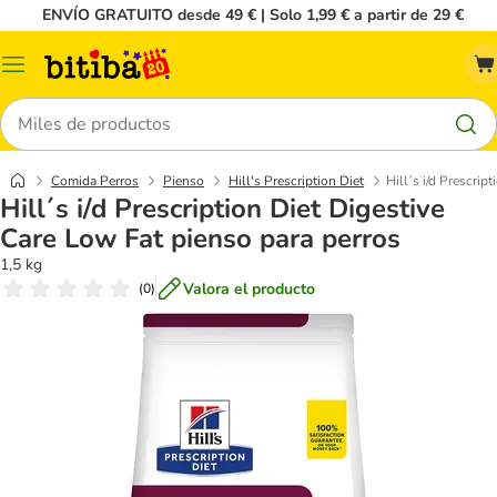
ENVÍO GRATUITO desde 49 € | Solo 1,99 € a partir de 29 €
Menú
Buscar
Comida Perros
Pienso
Hill's Prescription Diet
Hill´s i/d Prescrip
Hill´s i/d Prescription Diet Digestive
Care Low Fat pienso para perros
1,5 kg
Valora el producto
(
0
)