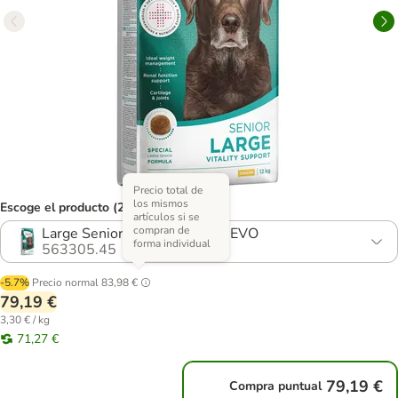
Precio total de
los mismos
Escoge el producto (21 opciones)
artículos si se
compran de
Large Senior (2 x 12 kg) - NUEVO
forma individual
563305.45
-5.7%
Precio normal
83,98 €
79,19 €
3,30 € / kg
71,27 €
79,19 €
Compra puntual