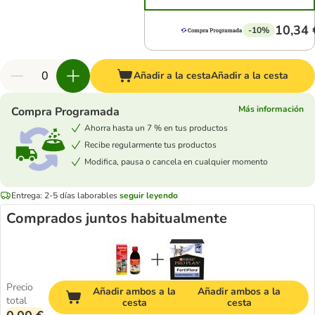
10,34 
-10%
Añadir a la cesta
Añadir a la cesta
Más información
Compra Programada
Ahorra hasta un 7 % en tus productos
Recibe regularmente tus productos
Modifica, pausa o cancela en cualquier momento
Entrega: 2-5 días laborables
seguir leyendo
Comprados juntos habitualmente
Precio
Añadir ambos a la
Añadir ambos a la
total
cesta
cesta