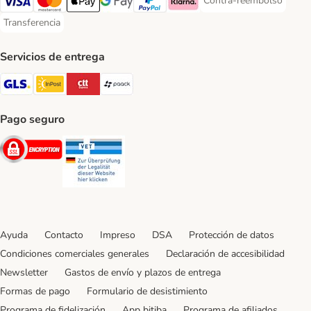
Contra-reembolso
Contra-reembolso Paym
Visa Payment Method
Mastercard Payment Method
Apple Pay Payment Method
Google Pay Payment Method
PayPal Payment Method
Klarna Payment Method
Transferencia
Transferencia Payment Method
Servicios de entrega
GLS Shipping Method
InPost Shipping Method
CTTExpress Shipping Method
paack Shipping Method
Pago seguro
Security
Security
Ayuda
Contacto
Impreso
DSA
Protección de datos
Condiciones comerciales generales
Declaración de accesibilidad
Newsletter
Gastos de envío y plazos de entrega
Formas de pago
Formulario de desistimiento
Programa de fidelización
App bitiba
Programa de afiliados