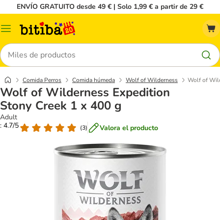
ENVÍO GRATUITO desde 49 € | Solo 1,99 € a partir de 29 €
Menú
Buscar
Comida Perros
Comida húmeda
Wolf of Wilderness
Wolf of Wil
Wolf of Wilderness Expedition
Stony Creek 1 x 400 g
Adult
: 4.7/5
Valora el producto
(
3
)