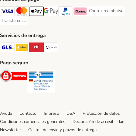
Contra-reembolso
Contra-reembolso Paym
Visa Payment Method
Mastercard Payment Method
Apple Pay Payment Method
Google Pay Payment Method
PayPal Payment Method
Klarna Payment Method
Transferencia
Transferencia Payment Method
Servicios de entrega
GLS Shipping Method
InPost Shipping Method
CTTExpress Shipping Method
paack Shipping Method
Pago seguro
Security
Security
Ayuda
Contacto
Impreso
DSA
Protección de datos
Condiciones comerciales generales
Declaración de accesibilidad
Newsletter
Gastos de envío y plazos de entrega