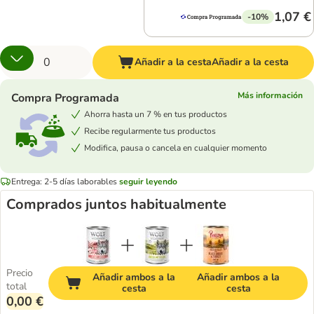
1,07 €
-10%
Añadir a la cesta
Añadir a la cesta
Más información
Compra Programada
Ahorra hasta un 7 % en tus productos
Recibe regularmente tus productos
Modifica, pausa o cancela en cualquier momento
Entrega: 2-5 días laborables
seguir leyendo
Comprados juntos habitualmente
Precio
Añadir ambos a la
Añadir ambos a la
total
cesta
cesta
0,00 €