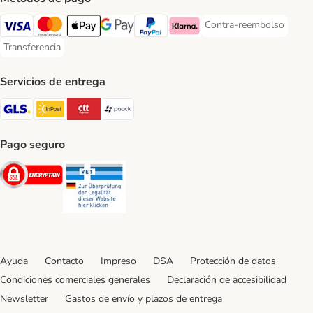
Contra-reembolso
Contra-reembolso Paym
Visa Payment Method
Mastercard Payment Method
Apple Pay Payment Method
Google Pay Payment Method
PayPal Payment Method
Klarna Payment Method
Transferencia
Transferencia Payment Method
Servicios de entrega
GLS Shipping Method
InPost Shipping Method
CTTExpress Shipping Method
paack Shipping Method
Pago seguro
Security
Security
Ayuda
Contacto
Impreso
DSA
Protección de datos
Condiciones comerciales generales
Declaración de accesibilidad
Newsletter
Gastos de envío y plazos de entrega