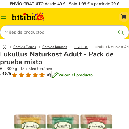
ENVÍO GRATUITO desde 49 € | Solo 1,99 € a partir de 29 €
Menú
Buscar
Comida Perros
Comida húmeda
Lukullus
Lukullus Naturkost Adu
Lukullus Naturkost Adult - Pack de
prueba mixto
6 x 300 g - Mix Mediterráneo
: 4.8/5
Valora el producto
(
6
)