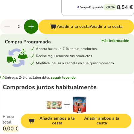
8,54 €
-10%
Añadir a la cesta
Añadir a la cesta
Más información
Compra Programada
Ahorra hasta un 7 % en tus productos
Recibe regularmente tus productos
Modifica, pausa o cancela en cualquier momento
Entrega: 2-5 días laborables
seguir leyendo
Comprados juntos habitualmente
Precio
Añadir ambos a la
Añadir ambos a la
total
cesta
cesta
0,00 €