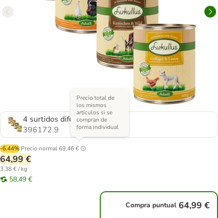
Precio total de
los mismos
artículos si se
4 surtidos diferentes
compran de
forma individual
396172.9
-6.44%
Precio normal
69,46 €
64,99 €
3,38 € / kg
58,49 €
64,99 €
Compra puntual