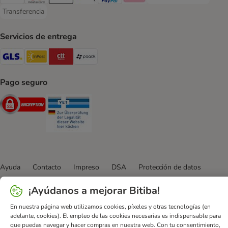
Visa Payment Method
Mastercard Payment Method
Apple Pay Payment Method
Google Pay Payment Method
PayPal Payment Method
Klarna Payment Method
Transferencia
Transferencia Payment Method
Servicios de entrega
GLS Shipping Method
InPost Shipping Method
CTTExpress Shipping Method
paack Shipping Method
Pago seguro
Security
Security
Ayuda
Contacto
Impreso
DSA
Protección de datos
Condiciones comerciales generales
Declaración de accesibilidad
¡Ayúdanos a mejorar Bitiba!
Newsletter
Gastos de envío y plazos de entrega
En nuestra página web utilizamos cookies, píxeles y otras tecnologías (en
Formas de pago
Formulario de desistimiento
adelante, cookies). El empleo de las cookies necesarias es indispensable para
Programa de fidelización
App bitiba
Programa de afiliados
que puedas navegar y hacer compras en nuestra web. Con tu consentimiento,