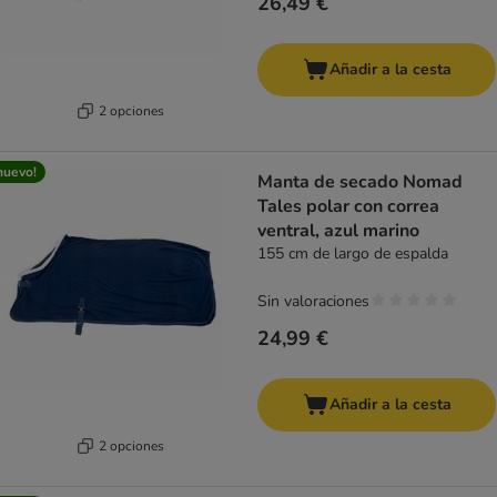
26,49 €
Añadir a la cesta
2 opciones
nuevo!
Manta de secado Nomad
Tales polar con correa
ventral, azul marino
155 cm de largo de espalda
Sin valoraciones
24,99 €
Añadir a la cesta
2 opciones