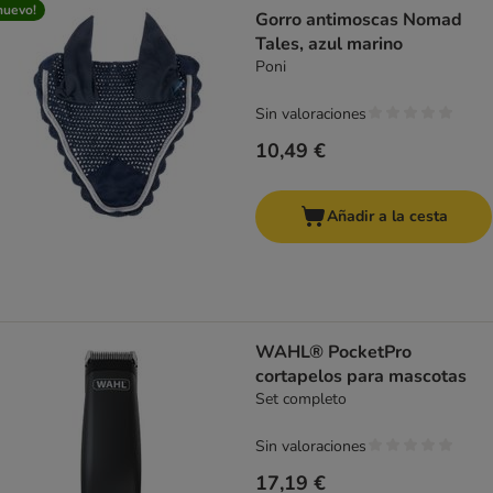
nuevo!
Gorro antimoscas Nomad
Tales, azul marino
Poni
Sin valoraciones
10,49 €
Añadir a la cesta
WAHL® PocketPro
cortapelos para mascotas
Set completo
Sin valoraciones
17,19 €