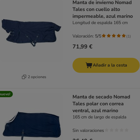
Manta de invierno Nomad
Tales con cuello alto
impermeable, azul marino
Longitud de espalda 165 cm
Valoración: 5/5
(
1
)
71,99 €
Añadir a la cesta
2 opciones
nuevo!
Manta de secado Nomad
Tales polar con correa
ventral, azul marino
165 cm de largo de espalda
Sin valoraciones