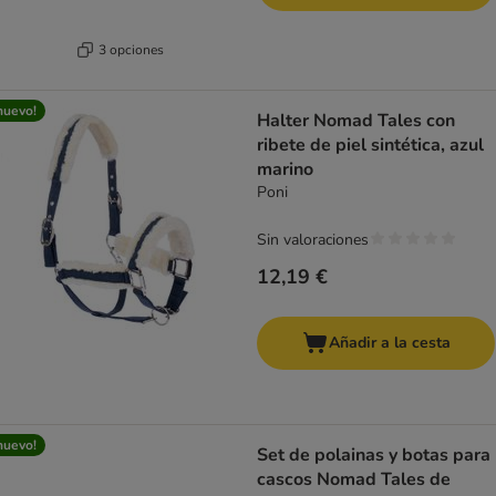
3 opciones
nuevo!
Halter Nomad Tales con
ribete de piel sintética, azul
marino
Poni
Sin valoraciones
12,19 €
Añadir a la cesta
nuevo!
Set de polainas y botas para
cascos Nomad Tales de