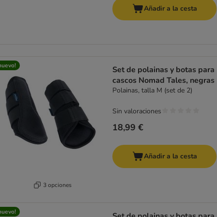
Añadir a la cesta
nuevo!
Set de polainas y botas para
cascos Nomad Tales, negras
Polainas, talla M (set de 2)
Sin valoraciones
18,99 €
Añadir a la cesta
3 opciones
nuevo!
Set de polainas y botas para