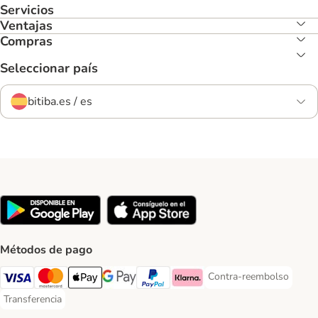
Servicios
Ventajas
Compras
Seleccionar país
bitiba.es / es
Métodos de pago
Contra-reembolso
Contra-reembolso Paym
Visa Payment Method
Mastercard Payment Method
Apple Pay Payment Method
Google Pay Payment Method
PayPal Payment Method
Klarna Payment Method
Transferencia
Transferencia Payment Method