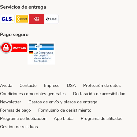
Servicios de entrega
GLS Shipping Method
InPost Shipping Method
CTTExpress Shipping Method
paack Shipping Method
Pago seguro
Security
Security
Ayuda
Contacto
Impreso
DSA
Protección de datos
Condiciones comerciales generales
Declaración de accesibilidad
Newsletter
Gastos de envío y plazos de entrega
Formas de pago
Formulario de desistimiento
Programa de fidelización
App bitiba
Programa de afiliados
Gestión de residuos