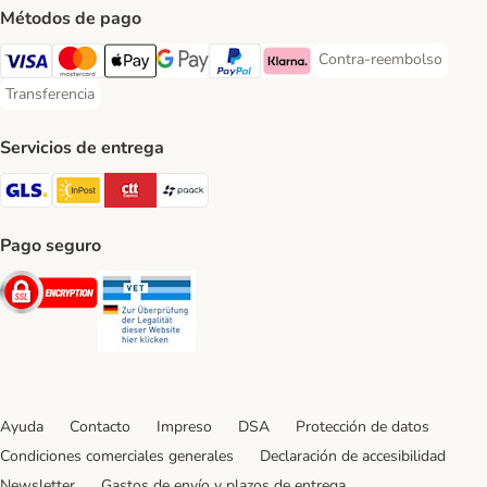
Métodos de pago
Contra-reembolso
Contra-reembolso Paym
Visa Payment Method
Mastercard Payment Method
Apple Pay Payment Method
Google Pay Payment Method
PayPal Payment Method
Klarna Payment Method
Transferencia
Transferencia Payment Method
Servicios de entrega
GLS Shipping Method
InPost Shipping Method
CTTExpress Shipping Method
paack Shipping Method
Pago seguro
Security
Security
Ayuda
Contacto
Impreso
DSA
Protección de datos
Condiciones comerciales generales
Declaración de accesibilidad
Newsletter
Gastos de envío y plazos de entrega