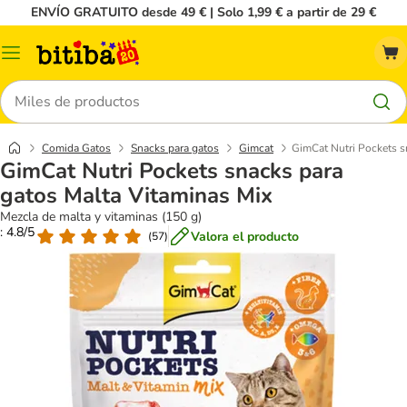
ENVÍO GRATUITO desde 49 € | Solo 1,99 € a partir de 29 €
Menú
Buscar
Comida Gatos
Snacks para gatos
Gimcat
GimCat Nutri Pockets s
GimCat Nutri Pockets snacks para
gatos Malta Vitaminas Mix
Mezcla de malta y vitaminas (150 g)
: 4.8/5
Valora el producto
(
57
)