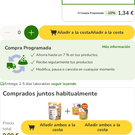
1,34 €
-10%
Añadir a la cesta
Añadir a la cesta
Más información
Compra Programada
Ahorra hasta un 7 % en tus productos
Recibe regularmente tus productos
Modifica, pausa o cancela en cualquier momento
Entrega: 2-5 días laborables
seguir leyendo
Comprados juntos habitualmente
Precio
Añadir ambos a la
Añadir ambos a la
total
cesta
cesta