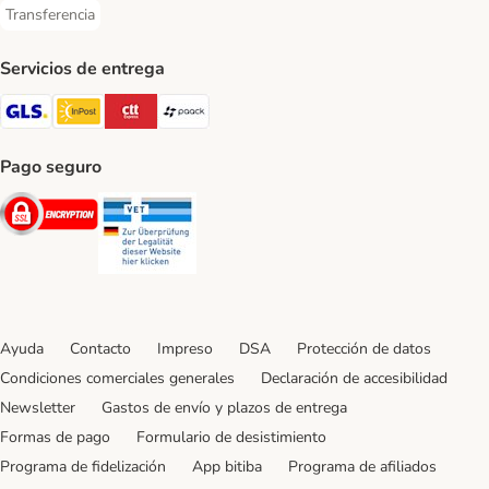
Transferencia
Transferencia Payment Method
Servicios de entrega
GLS Shipping Method
InPost Shipping Method
CTTExpress Shipping Method
paack Shipping Method
Pago seguro
Security
Security
Ayuda
Contacto
Impreso
DSA
Protección de datos
Condiciones comerciales generales
Declaración de accesibilidad
Newsletter
Gastos de envío y plazos de entrega
Formas de pago
Formulario de desistimiento
Programa de fidelización
App bitiba
Programa de afiliados