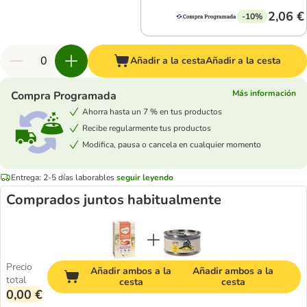
2,06 €
-10%
Añadir a la cesta
Añadir a la cesta
Más información
Compra Programada
Ahorra hasta un 7 % en tus productos
Recibe regularmente tus productos
Modifica, pausa o cancela en cualquier momento
Entrega: 2-5 días laborables
seguir leyendo
Comprados juntos habitualmente
Precio
Añadir ambos a la
Añadir ambos a la
total
cesta
cesta
0,00 €