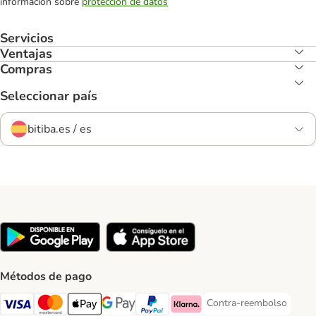
información sobre
protección de datos
Servicios
Ventajas
Compras
Seleccionar país
bitiba.es / es
Métodos de pago
Contra-reembolso
Contra-reembolso Paym
Visa Payment Method
Mastercard Payment Method
Apple Pay Payment Method
Google Pay Payment Method
PayPal Payment Method
Klarna Payment Method