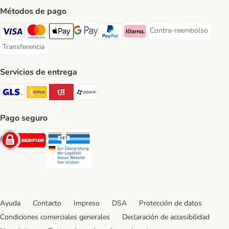
Métodos de pago
Contra-reembolso
Contra-reembolso Paym
Visa Payment Method
Mastercard Payment Method
Apple Pay Payment Method
Google Pay Payment Method
PayPal Payment Method
Klarna Payment Method
Transferencia
Transferencia Payment Method
Servicios de entrega
GLS Shipping Method
InPost Shipping Method
CTTExpress Shipping Method
paack Shipping Method
Pago seguro
Security
Security
Ayuda
Contacto
Impreso
DSA
Protección de datos
Condiciones comerciales generales
Declaración de accesibilidad