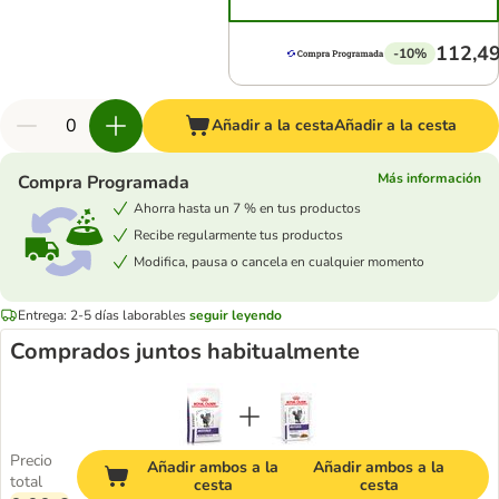
112,49
-10%
Añadir a la cesta
Añadir a la cesta
Más información
Compra Programada
Ahorra hasta un 7 % en tus productos
Recibe regularmente tus productos
Modifica, pausa o cancela en cualquier momento
Entrega: 2-5 días laborables
seguir leyendo
Comprados juntos habitualmente
Precio
Añadir ambos a la
Añadir ambos a la
total
cesta
cesta