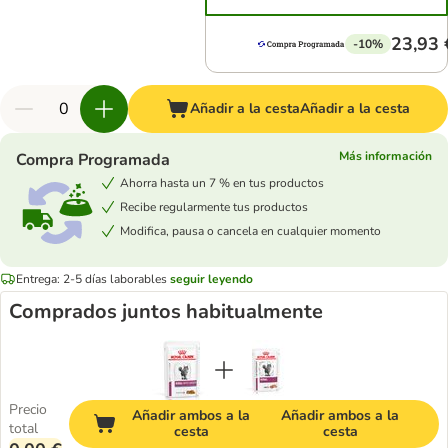
23,93 
-10%
Añadir a la cesta
Añadir a la cesta
Más información
Compra Programada
Ahorra hasta un 7 % en tus productos
Recibe regularmente tus productos
Modifica, pausa o cancela en cualquier momento
Entrega: 2-5 días laborables
seguir leyendo
Comprados juntos habitualmente
Precio
Añadir ambos a la
Añadir ambos a la
total
cesta
cesta