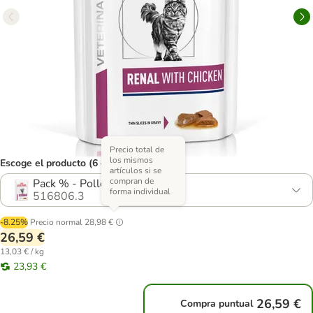
Precio total de
los mismos
Escoge el producto (6 opciones)
artículos si se
compran de
Pack % - Pollo 24 x 85 g
forma individual
516806.3
-8.25%
Precio normal
28,98 €
26,59 €
13,03 € / kg
23,93 €
26,59 €
Compra puntual