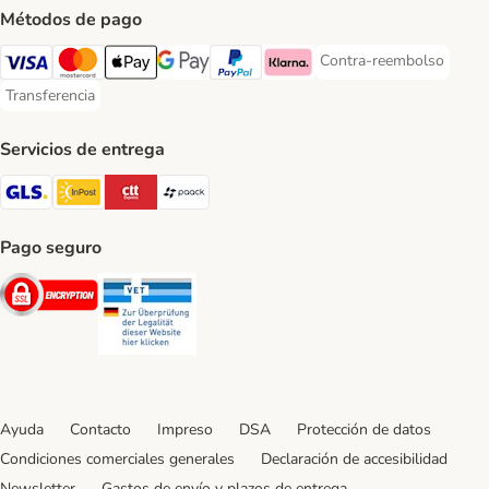
Métodos de pago
Contra-reembolso
Contra-reembolso Paym
Visa Payment Method
Mastercard Payment Method
Apple Pay Payment Method
Google Pay Payment Method
PayPal Payment Method
Klarna Payment Method
Transferencia
Transferencia Payment Method
Servicios de entrega
GLS Shipping Method
InPost Shipping Method
CTTExpress Shipping Method
paack Shipping Method
Pago seguro
Security
Security
Ayuda
Contacto
Impreso
DSA
Protección de datos
Condiciones comerciales generales
Declaración de accesibilidad
Newsletter
Gastos de envío y plazos de entrega