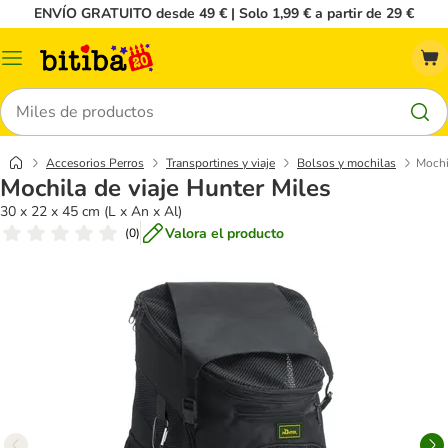
ENVÍO GRATUITO desde 49 € | Solo 1,99 € a partir de 29 €
Menú
Buscar
Accesorios Perros
Transportines y viaje
Bolsos y mochilas
Mochi
Mochila de viaje Hunter Miles
30 x 22 x 45 cm (L x An x Al)
Valora el producto
(
0
)