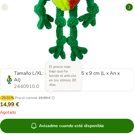
El precio más
bajo que ha
Tamaño L/XL: aprox. 44,5 x 28,5 x 9 cm (L x An x
tenido el artículo
Al)
en los útimos 30
días.
2440910.0
-25.01%
Precio normal
19,99 €
14,99 €
Agotado
Avisadme cuando esté disponible