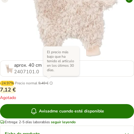
El precio más
bajo que ha
tenido el artículo
aprox. 40 cm
en los útimos 30
días.
2407101.0
-24.97%
Precio normal
9,49 €
7,12 €
Agotado
Avisadme cuando esté disponible
Entrega: 2-5 días laborables
seguir leyendo
Ficha de producto