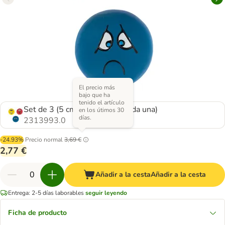
El precio más
bajo que ha
tenido el artículo
Set de 3 (5 cm de diámetro cada una)
en los útimos 30
días.
2313993.0
-24.93%
Precio normal
3,69 €
2,77 €
Añadir a la cesta
Añadir a la cesta
Entrega: 2-5 días laborables
seguir leyendo
Ficha de producto