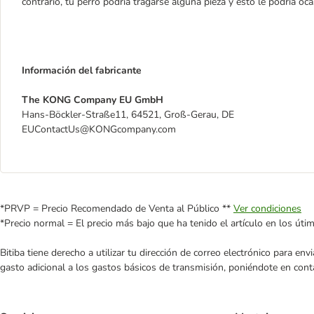
contrario, tu perro podría tragarse alguna pieza y esto le podría oc
Información del fabricante
The KONG Company EU GmbH
Hans-Böckler-Straße11, 64521, Groß-Gerau, DE
EUContactUs@KONGcompany.com
*PRVP = Precio Recomendado de Venta al Público **
Ver condiciones
*Precio normal = El precio más bajo que ha tenido el artículo en los úti
Bitiba tiene derecho a utilizar tu dirección de correo electrónico para e
gasto adicional a los gastos básicos de transmisión, poniéndote en cont