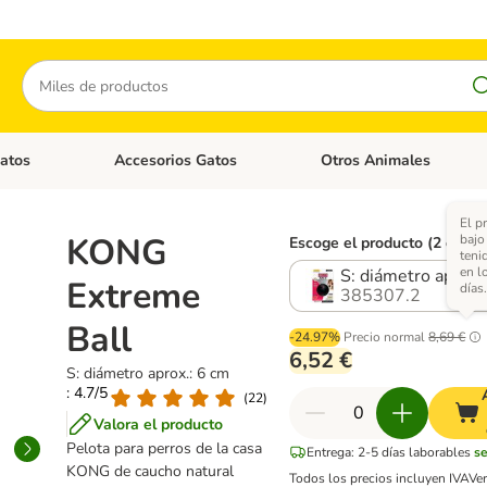
Buscar
atos
Accesorios Gatos
Otros Animales
goria abierto: Accesorios Perros
Menú de categoria abierto: Comida Gatos
Menú de categoria abierto:
El p
KONG
bajo
Escoge el producto (2 opcio
teni
en l
S: diámetro aprox.
Extreme
días
385307.2
Ball
-24.97%
Precio normal
8,69 €
6,52 €
S: diámetro aprox.: 6 cm
: 4.7/5
(
22
)
Valora el producto
Pelota para perros de la casa
Entrega: 2-5 días laborables
s
KONG de caucho natural
Todos los precios incluyen IVA
Ve