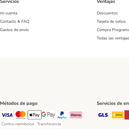
Servicios
Ventajas
mi cuenta
Descuentos
Contacto & FAQ
Tarjeta de sellos
Gastos de envío
Compra Program
Todas las ventaja
Métodos de pago
Servicios de e
GLS Ship
In
Visa Payment Method
Mastercard Payment Method
Apple Pay Payment Method
Google Pay Payment Method
PayPal Payment Method
Klarna Payment Method
Contra-reembolso
Transferencia
Contra-reembolso Payment Method
Transferencia Payment Method