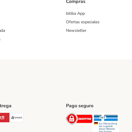
Compras
bitiba App
Ofertas especiales
ada
Newsletter
s
ntrega
Pago seguro
ping Method
Post Shipping Method
CTTExpress Shipping Method
paack Shipping Method
Security
Securit