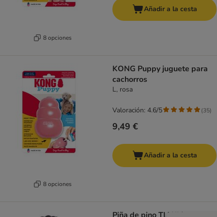
Añadir a la cesta
8 opciones
KONG Puppy juguete para
cachorros
L, rosa
Valoración: 4.6/5
(
35
)
9,49 €
Añadir a la cesta
8 opciones
Piña de pino TIAKI juguete