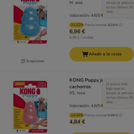
M, azul
tenido el artículo
en los útimos 30
días.
Valoración: 4.6/5
(
35
)
-15.02%
Precio normal
8,19 €
6,96 €
6,96 € / unidad
Añadir a la cesta
8 opciones
KONG Puppy juguete para
El precio más
cachorros
bajo que ha
XS, rosa
tenido el artículo
en los útimos 30
días.
Valoración: 4.6/5
(
35
)
-14.94%
Precio normal
5,69 €
4,84 €