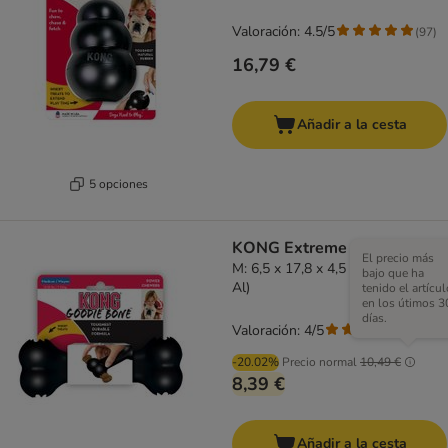
Valoración: 4.5/5
(
97
)
16,79 €
Añadir a la cesta
5 opciones
KONG Extreme Goodie Bone
El precio más
M: 6,5 x 17,8 x 4,5 cm (L x An x
bajo que ha
Al)
tenido el artícul
en los útimos 3
días.
Valoración: 4/5
(
43
)
-20.02%
Precio normal
10,49 €
8,39 €
Añadir a la cesta