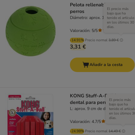
Pelota rellenable para
El precio más
perros
bajo que ha
Diámetro: aprox. 10,5 cm
tenido el artículo
en los útimos 30
días.
Valoración: 5/5
(
1
)
-14.91%
Precio normal
3,89 €
3,31 €
Añadir a la cesta
KONG Stuff-A-Ball juguete
El precio más
dental para perros
bajo que ha
L: aprox. 9 cm de diámetro
tenido el artícul
en los útimos 3
días.
Valoración: 4.7/5
(
42
)
-24.98%
Precio normal
14,49 €