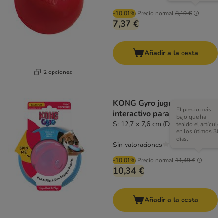
-10.01%
Precio normal
8,19 €
7,37 €
Añadir a la cesta
2 opciones
KONG Gyro juguete
El precio más
interactivo para cachorros
bajo que ha
S: 12,7 x 7,6 cm (Diám x Al)
tenido el artícul
en los útimos 3
días.
Sin valoraciones
-10.01%
Precio normal
11,49 €
10,34 €
Añadir a la cesta