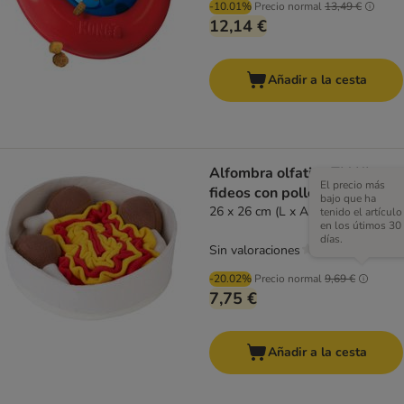
-10.01%
Precio normal
13,49 €
12,14 €
Añadir a la cesta
Alfombra olfativa TIAKI
El precio más
fideos con pollo
bajo que ha
26 x 26 cm (L x An)
tenido el artículo
en los útimos 30
días.
Sin valoraciones
-20.02%
Precio normal
9,69 €
7,75 €
Añadir a la cesta