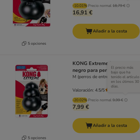
-10.01%
Precio normal
18,79 €
16,91 €
Añadir a la cesta
5 opciones
KONG Extreme juguete
El precio más
negro para perros
bajo que ha
M (perros de entre 7 y 16 kg)
tenido el artículo
en los útimos 30
días.
Valoración: 4.5/5
(
97
)
-20.02%
Precio normal
9,99 €
7,99 €
Añadir a la cesta
5 opciones