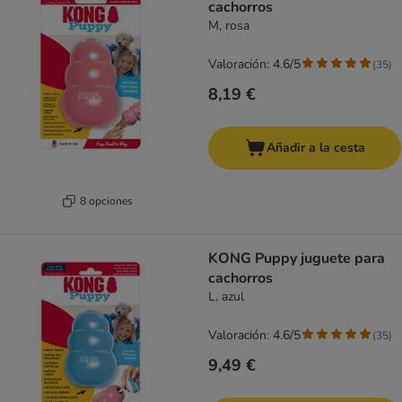
cachorros
M, rosa
Valoración: 4.6/5
(
35
)
8,19 €
Añadir a la cesta
8 opciones
KONG Puppy juguete para
cachorros
L, azul
Valoración: 4.6/5
(
35
)
9,49 €