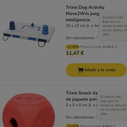
Trixie Dog Activity
Move2Win juego de
El precio más
inteligencia
bajo que ha
34 x 23 cm (L x An)
tenido el artícul
en los útimos 3
días.
Sin valoraciones
-23.48%
Precio normal
14,99 €
11,47 €
Añadir a la cesta
Trixie Snack dado rellenable
El precio más
de juguete para gatos
bajo que ha
5 x 5 x 5 cm (L x An x Al)
tenido el artículo
en los útimos 30
días.
Sin valoraciones
-24.94%
Precio normal
4,49 €