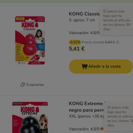
El precio más
KONG Classic rojo
bajo que ha
S: aprox. 7 cm
tenido el artículo
en los útimos 30
días.
Valoración: 4.6/5
(
235
)
-4.92%
Precio normal
5,69 €
5,41 €
Añadir a la cesta
5 opciones
KONG Extreme juguete
El precio más
negro para perros
bajo que ha
XXL (perros +35 kg)
tenido el artícul
en los útimos 3
días.
Valoración: 4.5/5
(
97
)