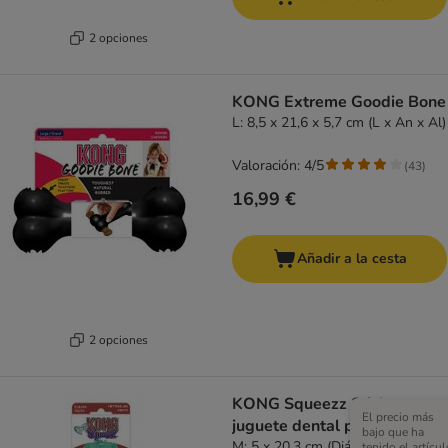
2 opciones
KONG Extreme Goodie Bone
L: 8,5 x 21,6 x 5,7 cm (L x An x Al)
Valoración: 4/5
(
43
)
16,99 €
Añadir a la cesta
2 opciones
KONG Squeezz Stick
El precio más
juguete dental para perros
bajo que ha
M: 5 x 20,3 cm (Diám x Al)
tenido el artícul