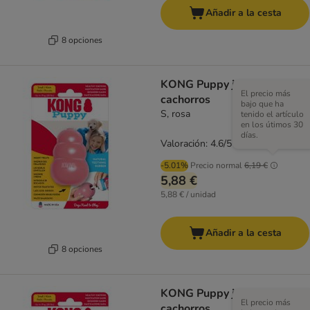
Añadir a la cesta
8 opciones
KONG Puppy juguete para
El precio más
cachorros
bajo que ha
S, rosa
tenido el artículo
en los útimos 30
días.
Valoración: 4.6/5
(
35
)
-5.01%
Precio normal
6,19 €
5,88 €
5,88 € / unidad
Añadir a la cesta
8 opciones
KONG Puppy juguete para
El precio más
cachorros