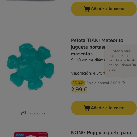
Añadir a la cesta
Pelota TIAKI Meteorito
juguete portasnacks para
El precio más
mascotas
bajo que ha
S: 10 cm de diámetro
tenido el artículo
en los útimos 30
días.
Valoración: 4.3/5
(
6
)
-25.06%
Precio normal
3,99 €
2,99 €
Añadir a la cesta
2 opciones
KONG Puppy juguete para