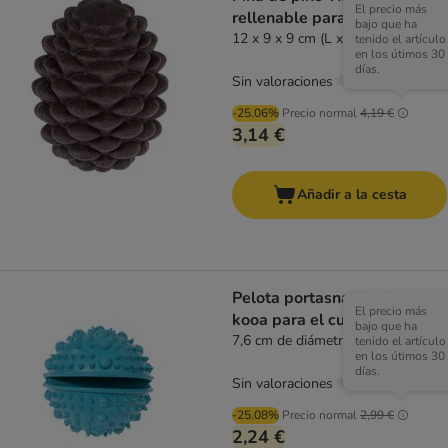
El precio más
rellenable para perros
bajo que ha
12 x 9 x 9 cm (L x An x Al)
tenido el artículo
en los útimos 30
días.
Sin valoraciones
-25.06%
Precio normal
4,19 €
3,14 €
Añadir a la cesta
Pelota portasnacks de goma
El precio más
kooa para el cuidado dental
bajo que ha
7,6 cm de diámetro
tenido el artículo
en los útimos 30
días.
Sin valoraciones
-25.08%
Precio normal
2,99 €
2,24 €