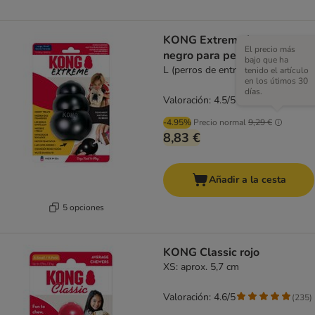
KONG Extreme juguete
El precio más
negro para perros
bajo que ha
L (perros de entre 13 y 30 kg)
tenido el artículo
en los útimos 30
días.
Valoración: 4.5/5
(
97
)
-4.95%
Precio normal
9,29 €
8,83 €
Añadir a la cesta
5 opciones
KONG Classic rojo
XS: aprox. 5,7 cm
Valoración: 4.6/5
(
235
)