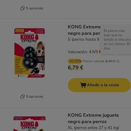
5 opciones
KONG Extreme juguete
El precio más
negro para perros
bajo que ha
S (perros hasta 9 kg)
tenido el artículo
en los útimos 30
días.
Valoración: 4.5/5
(
97
)
-20.02%
Precio normal
8,49 €
6,79 €
Añadir a la cesta
5 opciones
KONG Extreme juguete
negro para perros
XL (perros entre 27 y 41 kg)