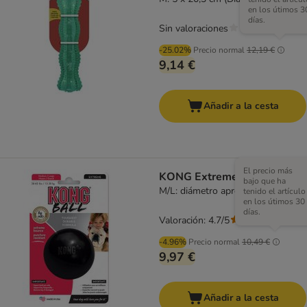
en los útimos 3
días.
Sin valoraciones
-25.02%
Precio normal
12,19 €
9,14 €
Añadir a la cesta
El precio más
KONG Extreme Ball
bajo que ha
M/L: diámetro aprox.: 7,5 cm
tenido el artículo
en los útimos 30
días.
Valoración: 4.7/5
(
22
)
-4.96%
Precio normal
10,49 €
9,97 €
Añadir a la cesta