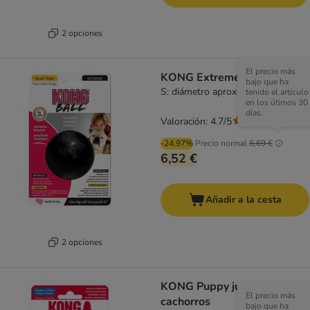
2 opciones
El precio más
KONG Extreme Ball
bajo que ha
S: diámetro aprox.: 6 cm
tenido el artículo
en los útimos 30
días.
Valoración: 4.7/5
(
22
)
-24.97%
Precio normal
8,69 €
6,52 €
Añadir a la cesta
2 opciones
KONG Puppy juguete para
El precio más
cachorros
bajo que ha