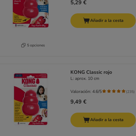
5,29 €
Añadir a la cesta
5 opciones
KONG Classic rojo
L: aprox. 10 cm
Valoración: 4.6/5
(
235
)
9,49 €
Añadir a la cesta