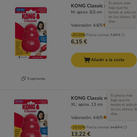
El precio más
KONG Classic rojo
bajo que ha
M: aprox. 8,5 cm
tenido el artículo
en los útimos 30
días.
Valoración: 4.6/5
(
235
)
-20.03%
Precio normal
7,69 €
6,15 €
Añadir a la cesta
5 opciones
El precio más
KONG Classic rojo
bajo que ha
XL: aprox. 13 cm
tenido el artícul
en los útimos 3
días.
Valoración: 4.6/5
(
235
)
-10.01%
Precio normal
14,69 €
13,22 €