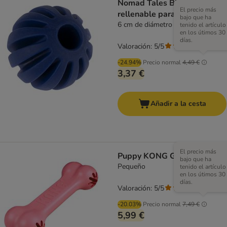
Nomad Tales Bloom pelota
El precio más
rellenable para perros
bajo que ha
6 cm de diámetro
tenido el artículo
en los útimos 30
días.
Valoración: 5/5
(
1
)
-24.94%
Precio normal
4,49 €
3,37 €
Añadir a la cesta
El precio más
Puppy KONG Goodie Bone
bajo que ha
Pequeño
tenido el artículo
en los útimos 30
días.
Valoración: 5/5
(
1
)
-20.03%
Precio normal
7,49 €
5,99 €