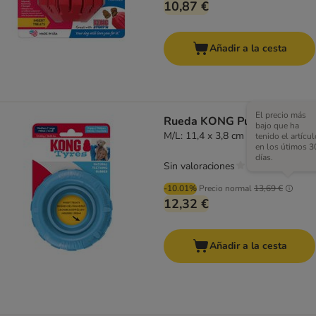
10,87 €
Añadir a la cesta
El precio más
Rueda KONG Puppy
bajo que ha
M/L: 11,4 x 3,8 cm (Diám x Al)
tenido el artícul
en los útimos 3
días.
Sin valoraciones
-10.01%
Precio normal
13,69 €
12,32 €
Añadir a la cesta