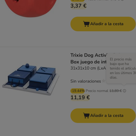
3,37 €
Añadir a la cesta
Trixie Dog Activity Poker
El precio más
Box juego de inteligencia
bajo que ha
31x31x10 cm (LxAnxAl)
tenido el artícul
en los útimos 3
días.
Sin valoraciones
-19.44%
Precio normal
13,89 €
11,19 €
Añadir a la cesta