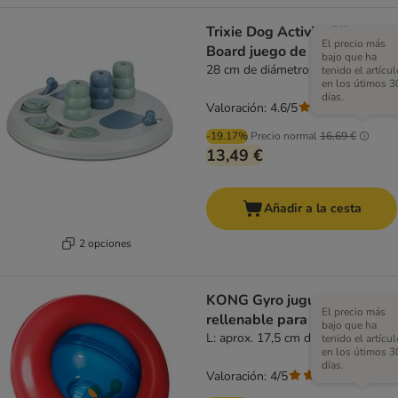
Trixie Dog Activity Flip
El precio más
Board juego de inteligencia
bajo que ha
28 cm de diámetro
tenido el artícul
en los útimos 3
días.
Valoración: 4.6/5
(
34
)
-19.17%
Precio normal
16,69 €
13,49 €
Añadir a la cesta
2 opciones
KONG Gyro juguete
El precio más
rellenable para perros
bajo que ha
L: aprox. 17,5 cm de diámetro
tenido el artícul
en los útimos 3
días.
Valoración: 4/5
(
4
)