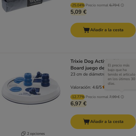
-25.04%
Precio normal
6,79 €
5,09 €
Añadir a la cesta
Trixie Dog Activity Flip
El precio más
Board juego de inteligencia
bajo que ha
23 cm de diámetro
tenido el artículo
en los útimos 30
días.
Valoración: 4.6/5
(
34
)
-12.77%
Precio normal
7,99 €
6,97 €
Añadir a la cesta
2 opciones