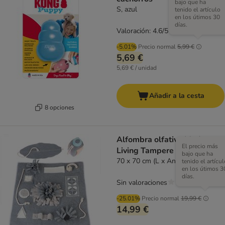
bajo que ha
S, azul
tenido el artículo
en los útimos 30
días.
Valoración: 4.6/5
(
35
)
-5.01%
Precio normal
5,99 €
5,69 €
5,69 € / unidad
Añadir a la cesta
8 opciones
Alfombra olfativa Modern
El precio más
Living Tampere
bajo que ha
70 x 70 cm (L x An)
tenido el artícul
en los útimos 3
días.
Sin valoraciones
-25.01%
Precio normal
19,99 €
14,99 €