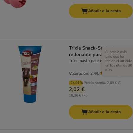
Añadir a la cesta
Trixie Snack-Snake juguete
El precio más
rellenable para perros
bajo que ha
Trixie pasta paté en tubo (110 g)
tenido el artículo
en los útimos 30
días.
Valoración: 3.4/5
(
9
)
-24.91%
Precio normal
2,69 €
2,02 €
18,36 € / kg
Añadir a la cesta