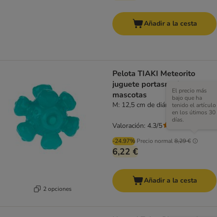
Añadir a la cesta
Pelota TIAKI Meteorito
juguete portasnacks para
El precio más
mascotas
bajo que ha
M: 12,5 cm de diámetro
tenido el artículo
en los útimos 30
días.
Valoración: 4.3/5
(
6
)
-24.97%
Precio normal
8,29 €
6,22 €
Añadir a la cesta
2 opciones