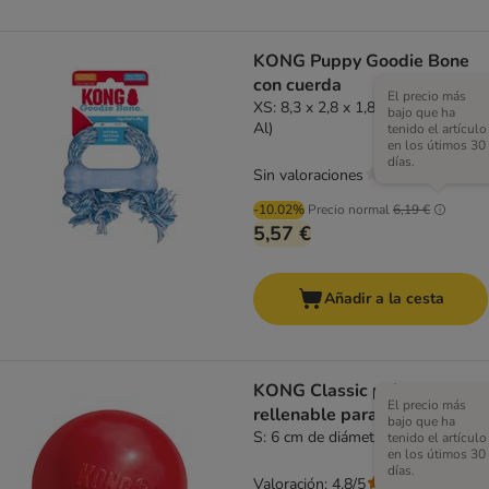
KONG Puppy Goodie Bone
con cuerda
El precio más
XS: 8,3 x 2,8 x 1,8 cm (L x An x
bajo que ha
Al)
tenido el artículo
en los útimos 30
días.
Sin valoraciones
-10.02%
Precio normal
6,19 €
5,57 €
Añadir a la cesta
KONG Classic pelota
El precio más
rellenable para perros
bajo que ha
S: 6 cm de diámetro
tenido el artículo
en los útimos 30
días.
Valoración: 4.8/5
(
5
)