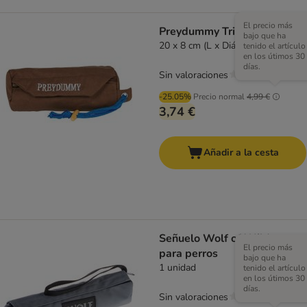
El precio más
Preydummy Trixie
bajo que ha
20 x 8 cm (L x Diám)
tenido el artículo
en los útimos 30
días.
Sin valoraciones
-25.05%
Precio normal
4,99 €
3,74 €
Añadir a la cesta
Señuelo Wolf of Wilderness
El precio más
para perros
bajo que ha
1 unidad
tenido el artículo
en los útimos 30
días.
Sin valoraciones