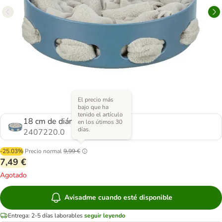
El precio más
bajo que ha
tenido el artículo
18 cm de diámetro
en los útimos 30
días.
2407220.0
-25.03%
Precio normal
9,99 €
7,49 €
Agotado
Avisadme cuando esté disponible
Entrega: 2-5 días laborables
seguir leyendo