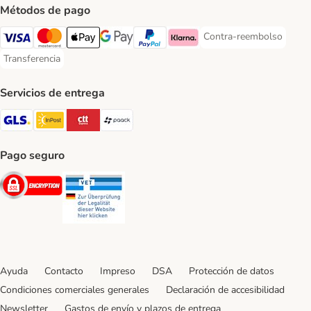
Métodos de pago
Contra-reembolso
Contra-reembolso Paym
Visa Payment Method
Mastercard Payment Method
Apple Pay Payment Method
Google Pay Payment Method
PayPal Payment Method
Klarna Payment Method
Transferencia
Transferencia Payment Method
Servicios de entrega
GLS Shipping Method
InPost Shipping Method
CTTExpress Shipping Method
paack Shipping Method
Pago seguro
Security
Security
Ayuda
Contacto
Impreso
DSA
Protección de datos
Condiciones comerciales generales
Declaración de accesibilidad
Newsletter
Gastos de envío y plazos de entrega