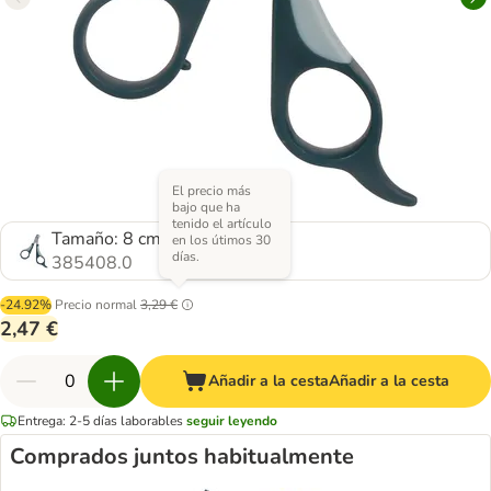
El precio más
bajo que ha
tenido el artículo
Tamaño: 8 cm
en los útimos 30
días.
385408.0
-24.92%
Precio normal
3,29 €
2,47 €
Añadir a la cesta
Añadir a la cesta
Entrega: 2-5 días laborables
seguir leyendo
Comprados juntos habitualmente