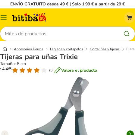
ENVÍO GRATUITO desde 49 € | Solo 1,99 € a partir de 29 €
Menú
Buscar
Accesorios Perros
Higiene y cortapelos
Cortaúñas y tijeras
Tijera
Tijeras para uñas Trixie
Tamaño: 8 cm
: 4.4/5
Valora el producto
(
5
)