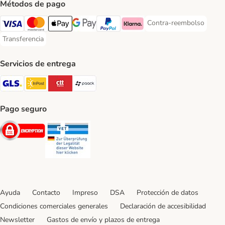
Métodos de pago
Contra-reembolso
Contra-reembolso Paym
Visa Payment Method
Mastercard Payment Method
Apple Pay Payment Method
Google Pay Payment Method
PayPal Payment Method
Klarna Payment Method
Transferencia
Transferencia Payment Method
Servicios de entrega
GLS Shipping Method
InPost Shipping Method
CTTExpress Shipping Method
paack Shipping Method
Pago seguro
Security
Security
Ayuda
Contacto
Impreso
DSA
Protección de datos
Condiciones comerciales generales
Declaración de accesibilidad
Newsletter
Gastos de envío y plazos de entrega