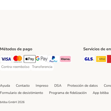
Métodos de pago
Servicios de e
GLS Ship
In
Visa Payment Method
Mastercard Payment Method
Apple Pay Payment Method
Google Pay Payment Method
PayPal Payment Method
Klarna Payment Method
Contra-reembolso
Transferencia
Contra-reembolso Payment Method
Transferencia Payment Method
Ayuda
Contacto
Impreso
DSA
Protección de datos
Cond
Formulario de desistimiento
Programa de fidelización
App bitiba
bitiba GmbH
2026