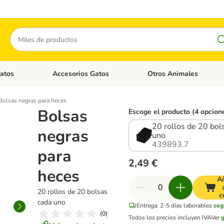
Buscar
atos
Accesorios Gatos
Otros Animales
goria abierto: Accesorios Perros
Menú de categoria abierto: Comida Gatos
Menú de categoria abierto:
Bolsas negras para heces
Bolsas
Escoge el producto (4 opcion
20 rollos de 20 bol
negras
uno
439893.7
para
2,49 €
heces
A
20 rollos de 20 bolsas
c
cada uno
Entrega: 2-5 días laborables
seg
(
0
)
Todos los precios incluyen IVA
Ver
g