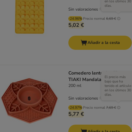
en los útimos 30
días.
Sin valoraciones
-24.96%
Precio normal
6,69 €
5,02 €
Añadir a la cesta
Comedero lento de silicona
El precio más
TIAKI Mandala
bajo que ha
200 ml
tenido el artículo
en los útimos 30
días.
Sin valoraciones
-24.97%
Precio normal
7,69 €
5,77 €
Añadir a la cesta