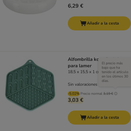
6,29 €
Añadir a la cesta
Alfombrilla kooa Bathtime
El precio más
para lamer
bajo que ha
18,5 x 15,5 x 1 cm (L x An x Al)
tenido el artículo
en los útimos 30
días.
Sin valoraciones
-5.02%
Precio normal
3,19 €
3,03 €
Añadir a la cesta