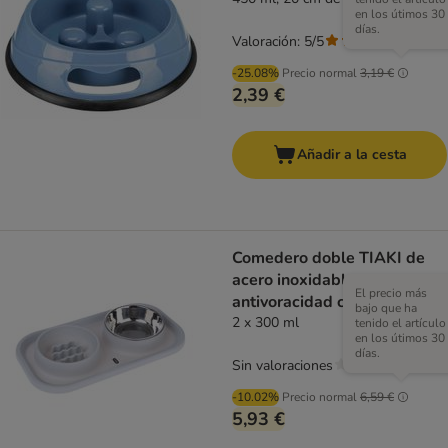
en los útimos 30
días.
Valoración: 5/5
(
1
)
-25.08%
Precio normal
3,19 €
2,39 €
Añadir a la cesta
Comedero doble TIAKI de
acero inoxidable y
El precio más
antivoracidad con
bajo que ha
alfombrilla
2 x 300 ml
tenido el artículo
en los útimos 30
días.
Sin valoraciones
-10.02%
Precio normal
6,59 €
5,93 €