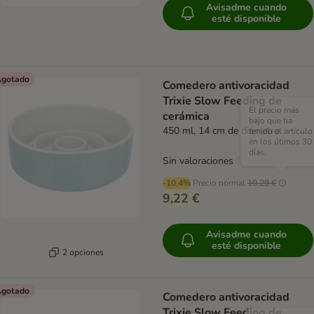
Avisadme cuando
esté disponible
gotado
Comedero antivoracidad
Trixie Slow Feeding de
El precio más
cerámica
bajo que ha
450 ml, 14 cm de diámetro
tenido el artículo
en los útimos 30
días.
Sin valoraciones
-10.4%
Precio normal
10,29 €
9,22 €
Avisadme cuando
esté disponible
2 opciones
gotado
Comedero antivoracidad
Trixie Slow Feeding de