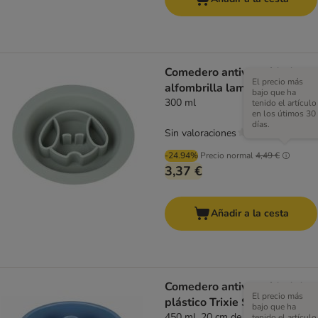
Comedero antivoracidad y
El precio más
alfombrilla lamedora TIAKI
bajo que ha
300 ml
tenido el artículo
en los útimos 30
días.
Sin valoraciones
-24.94%
Precio normal
4,49 €
3,37 €
Añadir a la cesta
Comedero antivoracidad de
El precio más
plástico Trixie Slow Feed
bajo que ha
450 ml, 20 cm de diámetro
tenido el artículo