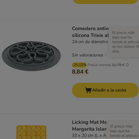
Comedero antivoracidad de
El precio más
silicona Trixie alfombrilla
bajo que ha
24 cm de diámetro
tenido el artícul
en los útimos 3
días.
Sin valoraciones
-25.02%
Precio normal
11,79 €
8,84 €
Añadir a la cesta
Licking Mat Modern Living
El precio más
Margarita Island
bajo que ha
33 x 20 cm (L x An)
tenido el artículo