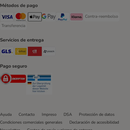
Métodos de pago
Contra-reembolso
Contra-reembolso Paym
Visa Payment Method
Mastercard Payment Method
Apple Pay Payment Method
Google Pay Payment Method
PayPal Payment Method
Klarna Payment Method
Transferencia
Transferencia Payment Method
Servicios de entrega
GLS Shipping Method
InPost Shipping Method
CTTExpress Shipping Method
paack Shipping Method
Pago seguro
Security
Security
Ayuda
Contacto
Impreso
DSA
Protección de datos
Condiciones comerciales generales
Declaración de accesibilidad