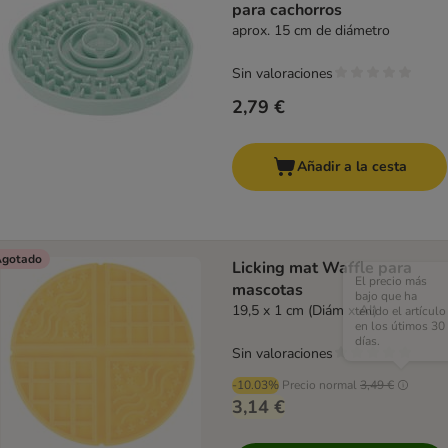
para cachorros
aprox. 15 cm de diámetro
Sin valoraciones
2,79 €
Añadir a la cesta
gotado
Licking mat Waffle para
El precio más
mascotas
bajo que ha
19,5 x 1 cm (Diám x Al)
tenido el artículo
en los útimos 30
días.
Sin valoraciones
-10.03%
Precio normal
3,49 €
3,14 €