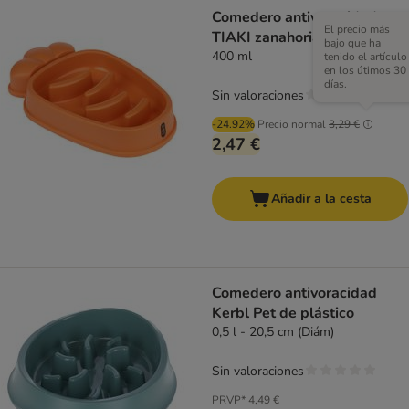
Comedero antivoracidad
El precio más
TIAKI zanahoria
bajo que ha
400 ml
tenido el artículo
en los útimos 30
días.
Sin valoraciones
-24.92%
Precio normal
3,29 €
2,47 €
Añadir a la cesta
Comedero antivoracidad
Kerbl Pet de plástico
0,5 l - 20,5 cm (Diám)
Sin valoraciones
PRVP*
4,49 €