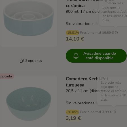
El precio más
cerámica
bajo que ha
900 ml, 17 cm de diámetro
tenido el artícul
en los útimos 3
días.
Sin valoraciones
-15.01%
Precio normal
16,59 €
14,10 €
Avisadme cuando
esté disponible
2 opciones
gotado
Comedero Kerbl Pet,
El precio más
turquesa
bajo que ha
20,5 x 11 cm (diámetro x L)
tenido el artículo
en los útimos 30
días.
Sin valoraciones
-20.05%
Precio normal
3,99 €
3,19 €