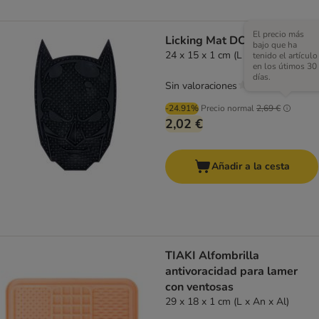
El precio más
Licking Mat DC Batman
bajo que ha
24 x 15 x 1 cm (L x An x Al)
tenido el artículo
en los útimos 30
días.
Sin valoraciones
-24.91%
Precio normal
2,69 €
2,02 €
Añadir a la cesta
TIAKI Alfombrilla
antivoracidad para lamer
con ventosas
29 x 18 x 1 cm (L x An x Al)