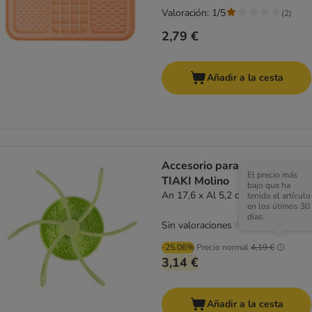
Valoración: 1/5
(
2
)
2,79 €
Añadir a la cesta
Accesorio para comederos
El precio más
TIAKI Molino
bajo que ha
An 17,6 x Al 5,2 cm
tenido el artículo
en los útimos 30
días.
Sin valoraciones
-25.06%
Precio normal
4,19 €
3,14 €
Añadir a la cesta