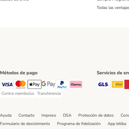
Todas las ventaja
Métodos de pago
Servicios de e
GLS Ship
In
Visa Payment Method
Mastercard Payment Method
Apple Pay Payment Method
Google Pay Payment Method
PayPal Payment Method
Klarna Payment Method
Contra-reembolso
Transferencia
Contra-reembolso Payment Method
Transferencia Payment Method
Ayuda
Contacto
Impreso
DSA
Protección de datos
Cond
Formulario de desistimiento
Programa de fidelización
App bitiba