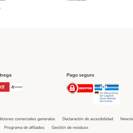
s
ntrega
Pago seguro
ping Method
Post Shipping Method
CTTExpress Shipping Method
paack Shipping Method
Security
Securit
iciones comerciales generales
Declaración de accesibilidad
Newsle
Programa de afiliados
Gestión de residuos