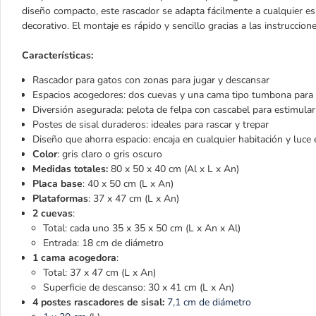
diseño compacto, este rascador se adapta fácilmente a cualquier es
decorativo. El montaje es rápido y sencillo gracias a las instrucciones
Características:
Rascador para gatos con zonas para jugar y descansar
Espacios acogedores: dos cuevas y una cama tipo tumbona par
Diversión asegurada: pelota de felpa con cascabel para estimular
Postes de sisal duraderos: ideales para rascar y trepar
Diseño que ahorra espacio: encaja en cualquier habitación y luce
Color
: gris claro o gris oscuro
Medidas totales:
80 x 50 x 40 cm (Al x L x An)
Placa base
: 40 x 50 cm (L x An)
Plataformas
: 37 x 47 cm (L x An)
2 cuevas
:
Total: cada uno 35 x 35 x 50 cm (L x An x Al)
Entrada: 18 cm de diámetro
1 cama acogedora
:
Total: 37 x 47 cm (L x An)
Superficie de descanso: 30 x 41 cm (L x An)
4 postes rascadores de sisal:
7,1 cm de diámetro