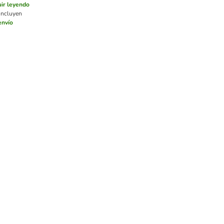
ir leyendo
incluyen
envío