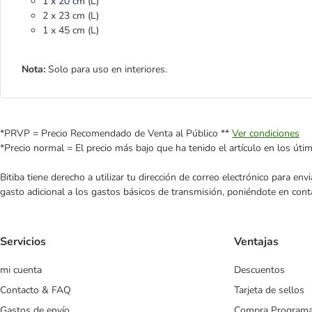
1 x 20 cm
(L)
2 x 23 cm (L)
1 x 45 cm (L)
Nota:
Solo para uso en interiores.
*PRVP = Precio Recomendado de Venta al Público **
Ver condiciones
*Precio normal = El precio más bajo que ha tenido el artículo en los úti
Bitiba tiene derecho a utilizar tu dirección de correo electrónico para e
gasto adicional a los gastos básicos de transmisión, poniéndote en cont
Servicios
Ventajas
mi cuenta
Descuentos
Contacto & FAQ
Tarjeta de sellos
Gastos de envío
Compra Program