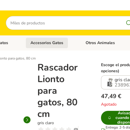
Buscar
atos
Accesorios Gatos
Otros Animales
goria abierto: Accesorios Perros
Menú de categoria abierto: Comida Gatos
Menú de categoria abierto:
onto para gatos, 80 cm
Rascador
Escoge el produ
opciones)
Lionto
gris cla
23896
para
47,49 €
gatos, 80
Agotado
cm
Avisa
cuando
dispon
gris claro
Entrega: 2-5 dí
(
0
)