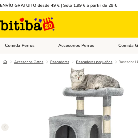
ENVÍO GRATUITO desde 49 € | Solo 1,99 € a partir de 29 €
Comida Perros
Accesorios Perros
Comida G
Menú de categoria abierto: Comida Perros
Menú de cate
Accesorios Gatos
Rascadores
Rascadores pequeños
Rascador Li