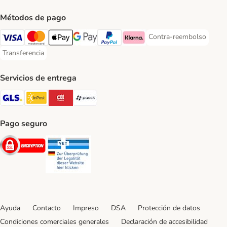
Métodos de pago
Contra-reembolso
Contra-reembolso Paym
Visa Payment Method
Mastercard Payment Method
Apple Pay Payment Method
Google Pay Payment Method
PayPal Payment Method
Klarna Payment Method
Transferencia
Transferencia Payment Method
Servicios de entrega
GLS Shipping Method
InPost Shipping Method
CTTExpress Shipping Method
paack Shipping Method
Pago seguro
Security
Security
Ayuda
Contacto
Impreso
DSA
Protección de datos
Condiciones comerciales generales
Declaración de accesibilidad