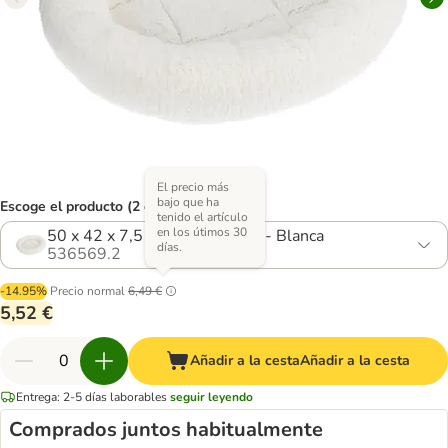
El precio más
bajo que ha
Escoge el producto (2 opciones)
tenido el artículo
en los útimos 30
50 x 42 x 7,5 cm (L x An x Al) - Blanca
días.
536569.2
-14.95%
Precio normal
6,49 €
5,52 €
Añadir a la cesta
Añadir a la cesta
Entrega: 2-5 días laborables
seguir leyendo
Comprados juntos habitualmente