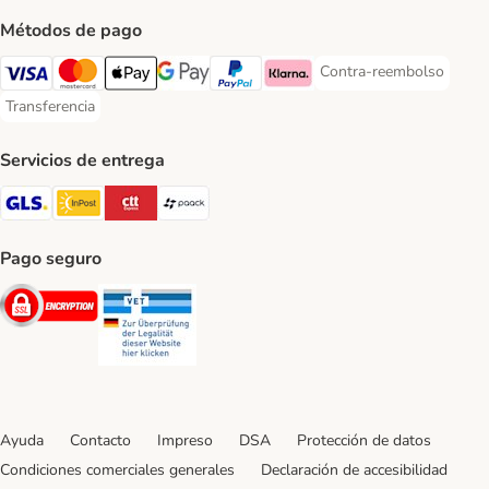
Métodos de pago
Contra-reembolso
Contra-reembolso Paym
Visa Payment Method
Mastercard Payment Method
Apple Pay Payment Method
Google Pay Payment Method
PayPal Payment Method
Klarna Payment Method
Transferencia
Transferencia Payment Method
Servicios de entrega
GLS Shipping Method
InPost Shipping Method
CTTExpress Shipping Method
paack Shipping Method
Pago seguro
Security
Security
Ayuda
Contacto
Impreso
DSA
Protección de datos
Condiciones comerciales generales
Declaración de accesibilidad