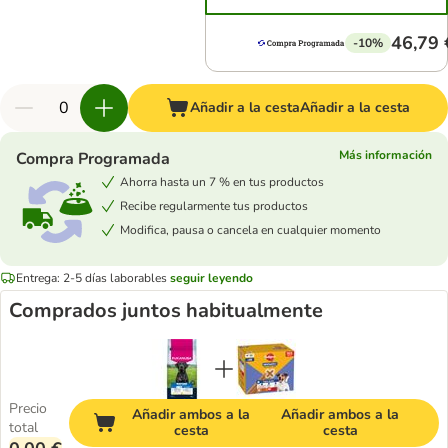
46,79 
-10%
Añadir a la cesta
Añadir a la cesta
Más información
Compra Programada
Ahorra hasta un 7 % en tus productos
Recibe regularmente tus productos
Modifica, pausa o cancela en cualquier momento
Entrega: 2-5 días laborables
seguir leyendo
Comprados juntos habitualmente
Precio
Añadir ambos a la
Añadir ambos a la
total
cesta
cesta