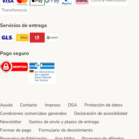
Contra-reembolso
Contra-reembolso Paym
Visa Payment Method
Mastercard Payment Method
Apple Pay Payment Method
Google Pay Payment Method
PayPal Payment Method
Klarna Payment Method
Transferencia
Transferencia Payment Method
Servicios de entrega
GLS Shipping Method
InPost Shipping Method
CTTExpress Shipping Method
paack Shipping Method
Pago seguro
Security
Security
Ayuda
Contacto
Impreso
DSA
Protección de datos
Condiciones comerciales generales
Declaración de accesibilidad
Newsletter
Gastos de envío y plazos de entrega
Formas de pago
Formulario de desistimiento
Programa de fidelización
App bitiba
Programa de afiliados