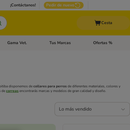
¡Contáctanos!
Pedir de nuevo
Cesta
Gama Vet.
Tus Marcas
Ofertas %
 Accesorios Gatos
Menú de categoria abierto: Otros Animales
Menú de categoria abierto: Gama Vet.
Menú de categoria abie
n bitiba disponemos de
collares para perros
de diferentes materiales, colores y
n de
correas
encontrarás marcas y modelos de gran calidad y diseño.
Lo más vendido