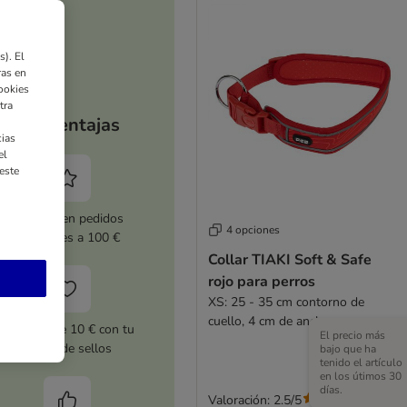
). El
ras en
ookies
tra
Tus ventajas
ias
el
este
5 % dto. en pedidos
4 opciones
superiores a 100 €
Collar TIAKI Soft & Safe
rojo para perros
XS: 25 - 35 cm contorno de
cuello, 4 cm de ancho
Cupones de 10 € con tu
El precio más
tarjeta de sellos
bajo que ha
tenido el artículo
en los útimos 30
días.
Valoración: 2.5/5
(
2
)