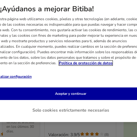
¡Ayúdanos a mejorar Bitiba!
stra página web utilizamos cookies, píxeles y otras tecnologías (en adelante, cookies
 de las cookies necesarias es indispensable para que puedas navegar y hacer comp
a web. Con tu consentimiento, nos gustaría activar las cookies de rendimiento, las c
nales y las cookies con fines de marketing para poder mejorar tu experiencia en nues
 web y mostrarte productos y servicios relevantes para ti, además de anuncios
alizados. En cualquier momento, puedes realizar cambios en la sección de preferenc
nalizar configuración). Puedes encontrar más información sobre los responsables d
iento de los datos, sobre los datos personales que tratamos y sobre el propósito de 
iento en la sección de preferencias.
Política de protección de datos
alizar configuración
3 opciones
Soft & Safe
Collar HUNTER London
Aceptar y continuar
ros
verde para perros
ontorno de
Vario Plus T/L: 34 - 56 cm
 ancho
perímetro de cuello, ancho: 20
Solo cookies estrictamente necesarias
El precio más
mm
bajo que ha
tenido el artículo
en los útimos 30
días.
5
Valoración: 3.9/5
(
2
)
(
8
)