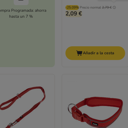
-25.09%
Precio normal
2,79 €
mpra Programada: ahorra
2,09 €
hasta un 7 %
Añadir a la cesta