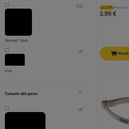
(
10
)
-20.05%
Precio no
2,95 €
Nomad Tales
(
2
)
Añadir
más
Petlando
(
1
)
Tamaño del perro
(
4
)
Ruffwear
(
1
)