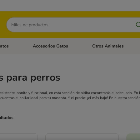
Buscar
atos
Accesorios Gatos
Otros Animales
goria abierto: Accesorios Perros
Menú de categoria abierto: Comida Gatos
Menú de categoria abierto:
s para perros
esistente, bonito y funcional, en esta sección de bitiba encontrarás el adecuado. E
cuentras el collar ideal para tu mascota. Y el precio: ¡el más bajo!
En nuestra secció
ultados