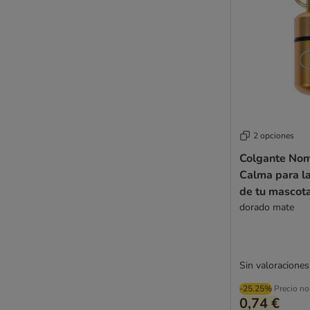
2 opciones
Colgante Nom
Calma para la
de tu mascot
dorado mate
Sin valoraciones
-25.25%
Precio no
0,74 €