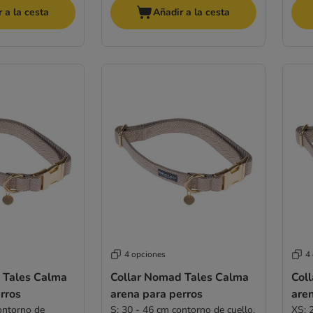
 a la cesta
Añadir a la cesta
4 opciones
4
 Tales Calma
Collar Nomad Tales Calma
Col
rros
arena para perros
are
ontorno de
S: 30 - 46 cm contorno de cuello,
XS: 