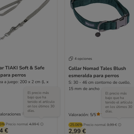
4 opciones
ar TIAKI Soft & Safe
Collar Nomad Tales Blush
 para perros
esmeralda para perros
ea a juego: 200 x 2 cm (L x
S: 30 - 46 cm contorno de cuello,
15 mm de ancho
El precio más
El precio más
bajo que ha
bajo que ha
tenido el artículo
tenido el artículo
en los útimos 30
en los útimos 30
días.
días.
valoraciones
Valoración: 5/5
(
2
)
05%
Precio normal
4,99 €
-25.06%
Precio normal
3,99 €
4 €
2,99 €