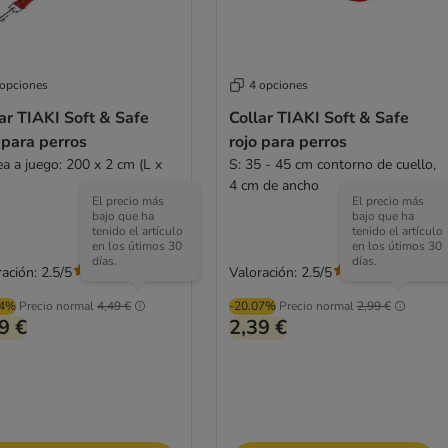
 opciones
4 opciones
ar TIAKI Soft & Safe
Collar TIAKI Soft & Safe
 para perros
rojo para perros
ea a juego: 200 x 2 cm (L x
S: 35 - 45 cm contorno de cuello,
4 cm de ancho
El precio más
El precio más
bajo que ha
bajo que ha
tenido el artículo
tenido el artículo
en los útimos 30
en los útimos 30
días.
días.
ación: 2.5/5
Valoración: 2.5/5
(
2
)
(
2
)
04%
Precio normal
4,49 €
-20.07%
Precio normal
2,99 €
9 €
2,39 €