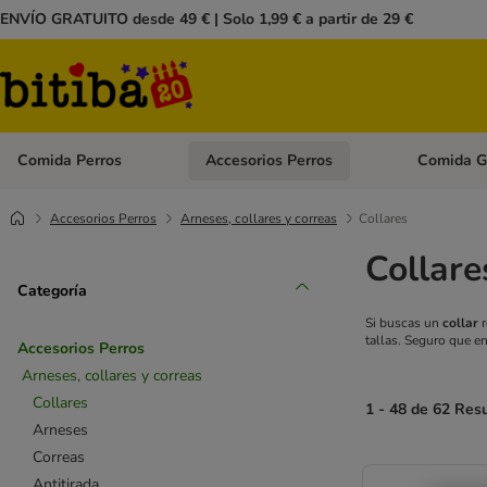
ENVÍO GRATUITO desde 49 € | Solo 1,99 € a partir de 29 €
Comida Perros
Accesorios Perros
Comida G
Menú de categoria abierto: Comida Perros
Menú de cate
Accesorios Perros
Arneses, collares y correas
Collares
Collare
Categoría
Si buscas un
collar
r
tallas. Seguro que en
Accesorios Perros
Arneses, collares y correas
Collares
1 - 48 de 62 Res
Arneses
Correas
Antitirada