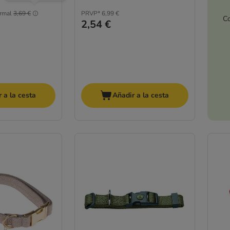
rmal
3,69 €
PRVP*
6,99 €
Co
2,54 €
 a la cesta
Añadir a la cesta