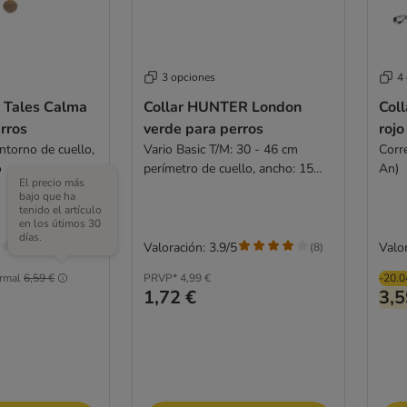
3 opciones
4
 Tales Calma
Collar HUNTER London
Coll
rros
verde para perros
rojo
ntorno de cuello,
Vario Basic T/M: 30 - 46 cm
Corr
o
perímetro de cuello, ancho: 15
An)
El precio más
mm
bajo que ha
tenido el artículo
en los útimos 30
días.
Valoración: 3.9/5
Valor
(
8
)
rmal
6,59 €
PRVP*
4,99 €
-20.
1,72 €
3,5