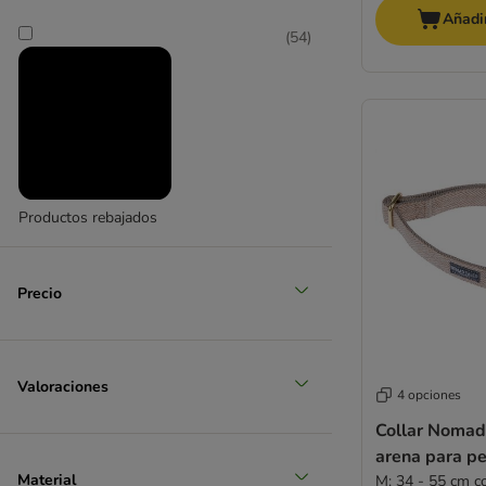
Añadir
(
54
)
mediano 11 - 25 kg
(
16
)
Productos rebajados
grande 26 - 45 kg
(
1
)
Precio
Valoraciones
4 opciones
Collar Nomad
arena para pe
muy grande > 45 kg
Material
M: 34 - 55 cm c