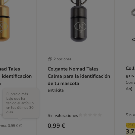
2 opciones
Coll
ad Tales
Colgante Nomad Tales
gris
 identificación
Calma para la identificación
Corr
a
de tu mascota
An)
antrácita
El precio más
bajo que ha
tenido el artículo
en los útimos 30
días.
Sin 
Sin valoraciones
0,99 €
-25.
rmal
0,99 €
3,7