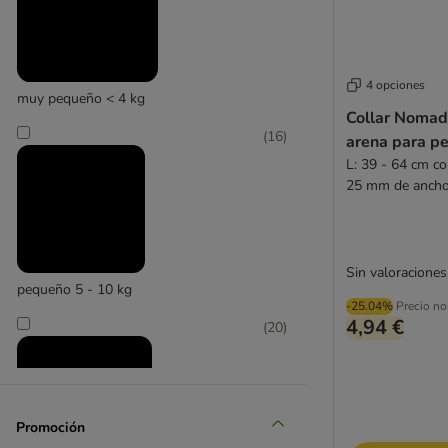
4 opciones
muy pequeño < 4 kg
Rukka Pets
Collar Nomad
(
16
)
arena para pe
L: 39 - 64 cm co
25 mm de anch
Sin valoraciones
pequeño 5 - 10 kg
-25.04%
Precio no
4,94 €
(
20
)
Promoción