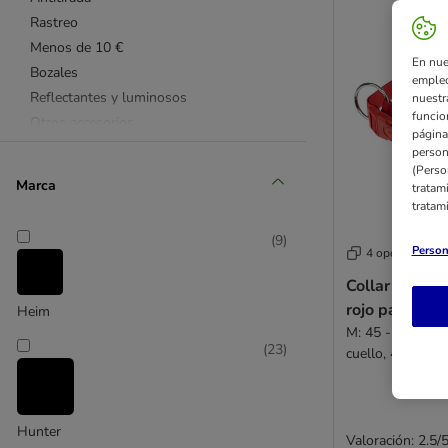
Rastreo
Menos de 10 €
En nue
Bozales
empleo
Reflectantes y luminosos
nuestr
funcio
Otros accesorios
página
Julius K9
person
(Perso
Flexi
Marca
tratam
Ruffwear
tratam
Heim
(
9
)
HUNTER
Person
4 opciones
Trixie
Collar TIAKI 
Halti
rojo para per
Heim
NEEWA
M: 45 - 55 cm c
Max & Molly
(
23
)
cuello, 4 cm de
Curli
Nomad Tales
TIAKI
Hunter
Valoración: 2.5/