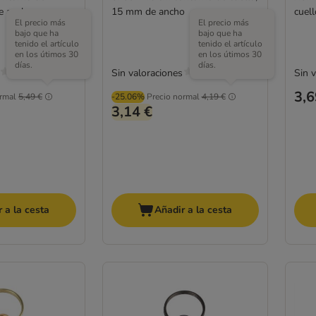
e ancho
15 mm de ancho
cuel
El precio más
El precio más
bajo que ha
bajo que ha
tenido el artículo
tenido el artículo
en los útimos 30
en los útimos 30
días.
días.
Sin valoraciones
Sin 
3,6
rmal
5,49 €
-25.06%
Precio normal
4,19 €
3,14 €
 a la cesta
Añadir a la cesta