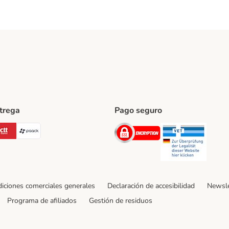
ntrega
Pago seguro
ping Method
Post Shipping Method
CTTExpress Shipping Method
paack Shipping Method
Security
Securit
iciones comerciales generales
Declaración de accesibilidad
Newsle
Programa de afiliados
Gestión de residuos