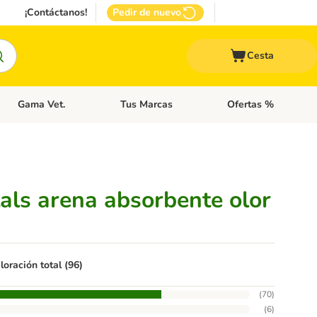
¡Contáctanos!
Pedir de nuevo
Cesta
Gama Vet.
Tus Marcas
Ofertas %
 Accesorios Gatos
Menú de categoria abierto: Otros Animales
Menú de categoria abierto: Gama Vet.
Menú de categoria abie
tals arena absorbente olor
loración total (96)
(
70
)
(
6
)