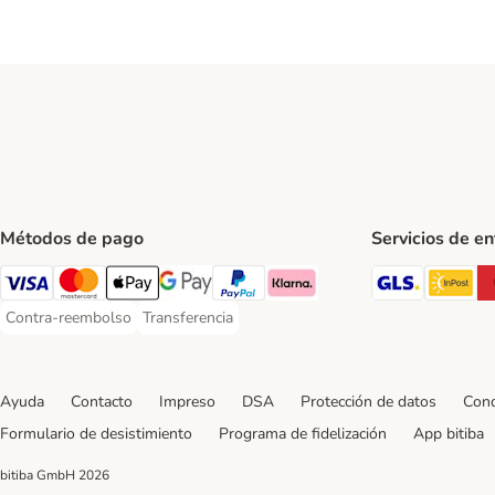
Métodos de pago
Servicios de e
GLS Ship
In
Visa Payment Method
Mastercard Payment Method
Apple Pay Payment Method
Google Pay Payment Method
PayPal Payment Method
Klarna Payment Method
Contra-reembolso
Transferencia
Contra-reembolso Payment Method
Transferencia Payment Method
Ayuda
Contacto
Impreso
DSA
Protección de datos
Cond
Formulario de desistimiento
Programa de fidelización
App bitiba
bitiba GmbH
2026