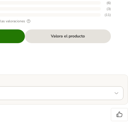
(
6
)
(
3
)
(
11
)
las valoraciones
Valora el producto