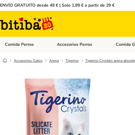
ENVÍO GRATUITO desde 49 € | Solo 1,99 € a partir de 29 €
Comida Perros
Accesorios Perros
Comida G
Menú de categoria abierto: Comida Perros
Menú de cate
Accesorios Gatos
Arena
Tigerino
Tigerino Crystals arena absorbe