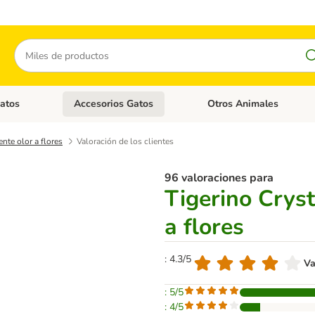
Buscar
atos
Accesorios Gatos
Otros Animales
goria abierto: Accesorios Perros
Menú de categoria abierto: Comida Gatos
Menú de categoria abierto:
nte olor a flores
Valoración de los clientes
96 valoraciones para
Tigerino Crys
a flores
: 4.3/5
Va
: 5/5
: 4/5